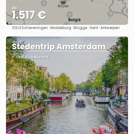
Ab
1.517 €
Gesamtpreis
ZIELE
Scheveningen · Middelburg · Brügge · Gent · Antwerpen
Sehen
Stedentrip Amsterdam
1 ZIELE
3 NÄCHTE