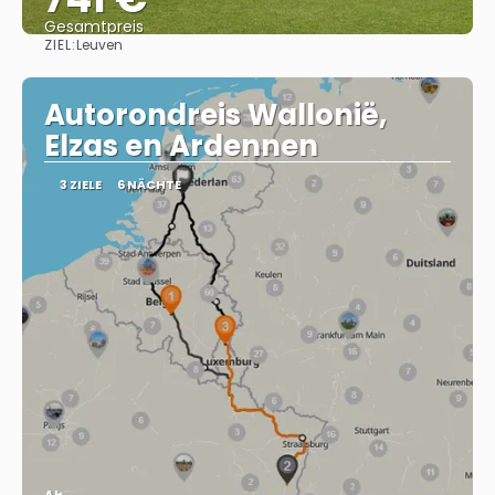
Gesamtpreis
ZIEL:
Leuven
Sehen
Autorondreis Wallonië,
Elzas en Ardennen
3 ZIELE
6 NÄCHTE