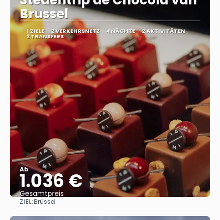
Stedentrip de Chocola van
Brussel
1 ZIELE
2 VERKEHRSNETZ
4 NÄCHTE
2 AKTIVITÄTEN
2 TRANSFERS
Ab
1.036 €
Gesamtpreis
ZIEL:
Brüssel
Sehen