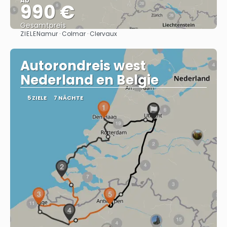
Ab
990 €
Gesamtpreis
ZIELE
Namur · Colmar · Clervaux
Sehen
Autorondreis west
Nederland en Belgie
5 ZIELE
7 NÄCHTE