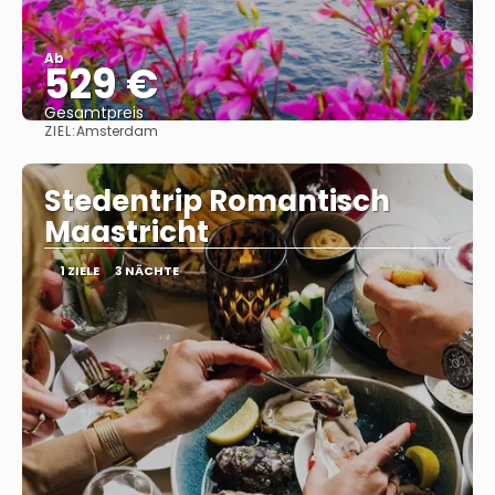
Ab
529 €
Gesamtpreis
ZIEL:
Amsterdam
Sehen
Stedentrip Romantisch
Maastricht
1 ZIELE
3 NÄCHTE