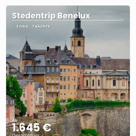
Stedentrip Benelux
3 ZIELE
7 NÄCHTE
Ab
1.645 €
Gesamtpreis