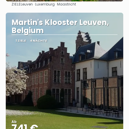
ZIELE
Leuven · Luxemburg · Maastricht
Sehen
Martin's Klooster Leuven,
Belgium
1 ZIELE
4 NÄCHTE
Ab
741 €