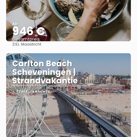
Ab
946 €
Gesamtpreis
ZIEL:
Maastricht
Sehen
Carlton Beach
Scheveningen |
Strandvakantie
1 ZIELE
4 NÄCHTE