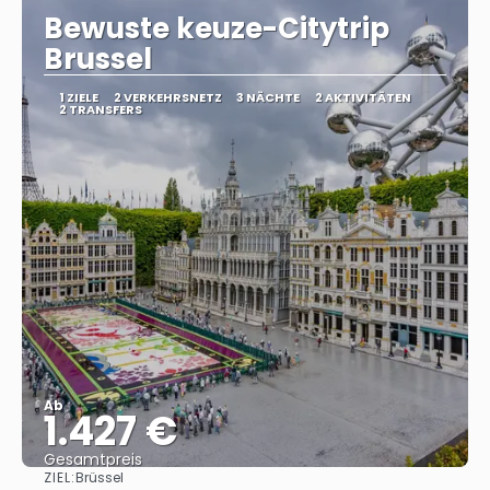
Bewuste keuze-Citytrip
Brussel
1 ZIELE
2 VERKEHRSNETZ
3 NÄCHTE
2 AKTIVITÄTEN
2 TRANSFERS
Ab
1.427 €
Gesamtpreis
ZIEL:
Brüssel
Sehen