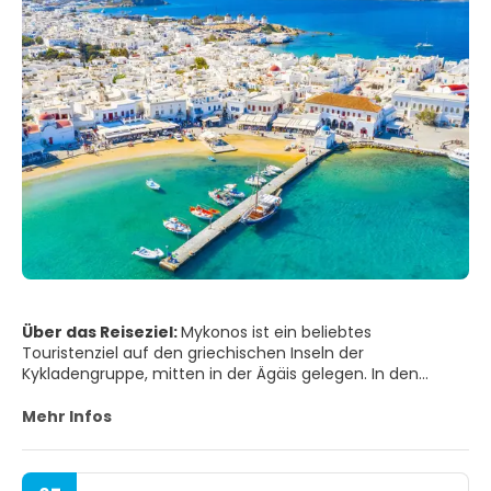
Über das Reiseziel:
Mykonos ist ein beliebtes
Touristenziel auf den griechischen Inseln der
Kykladengruppe, mitten in der Ägäis gelegen. In den
1960er Jahren wurde Mykonos zu einem böhmischen
Mekka und ist heute einer der schillerndsten Ferienorte
Mehr Infos
des Landes, der seinen knisternden Stil und Ruf zur Schau
stellt. Diese zentrale Kyklade war jahrelang der führende
mediterrane Ferienort für schwule Reisende, obwohl