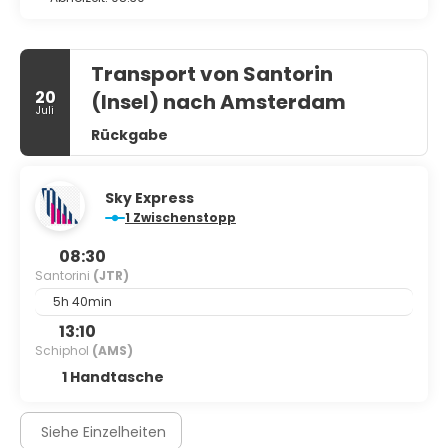
Transport von Santorin
20
(Insel) nach Amsterdam
Juli
Rückgabe
Sky Express
1 Zwischenstopp
08:30
Santorini
(JTR)
5h 40min
13:10
Schiphol
(AMS)
1 Handtasche
Siehe Einzelheiten