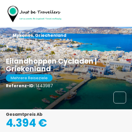
Mykonos, Griechenland
Eilandhoppen Cycladen |
Griekenland
Mehrere Reiseziele
Referenz-ID:
1443987
Gesamtpreis Ab
4.394 €