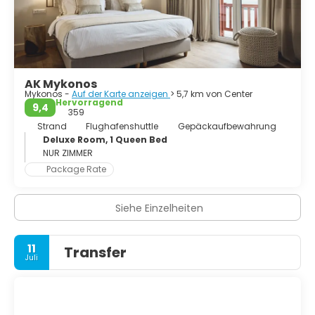
AK Mykonos
Mykonos -
Auf der Karte anzeigen
> 5,7 km von Center
Hervorragend
9,4
359
Strand
Flughafenshuttle
Gepäckaufbewahrung
Deluxe Room, 1 Queen Bed
NUR ZIMMER
Package Rate
Siehe Einzelheiten
11
Transfer
Juli