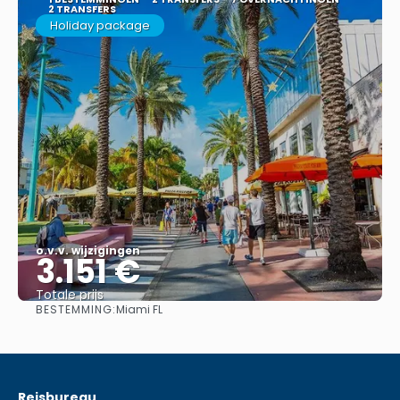
2 TRANSFERS
Holiday package
o.v.v. wijzigingen
3.151 €
Totale prijs
BESTEMMING:
Miami FL
Bekijk
Reisbureau