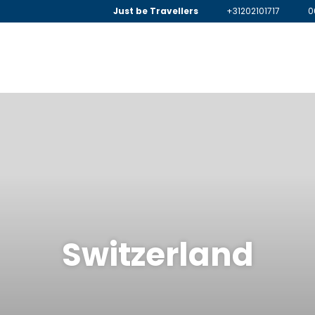
Just be Travellers
+31202101717
0
Switzerland