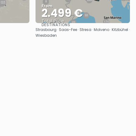
From
2.499 €
Total Price
DESTINATIONS
See
Strasbourg · Saas-Fee · Stresa · Molveno · Kitzbühel ·
Wiesbaden