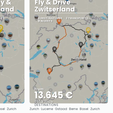
ly &
Fly & Drive
rland
Zwitserland
RTS
6 DESTINATIONS
2 TRANSPORTS
8 NIGHTS
From
13.645 €
Total Price
DESTINATIONS
See
sel · Zurich
Zurich · Lucerne · Gstaad · Berne · Basel · Zurich