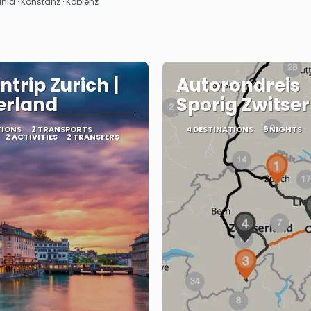
ania · Konstanz · Koblenz
ntrip Zurich |
Autorondreis
erland
Sporig Zwitse
TIONS
2 TRANSPORTS
4 DESTINATIONS
9 NIGHTS
2 ACTIVITIES
2 TRANSFERS