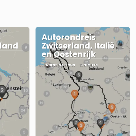
Autorondreis
rland
Zwitserland, Italië
en Oostenrijk
6 DESTINATIONS
13 NIGHTS