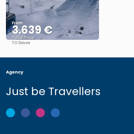
From
3.639 €
Total Price
TO:
Davos
See
Agency
Just be Travellers