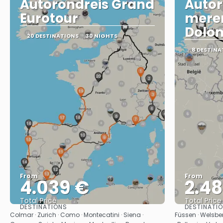
Autorondreis Grand
Autor
Eurotour
mere
Dolo
20 DESTINATIONS
30 NIGHTS
8 DESTINA
From
From
4.039 €
2.4
Total Price
Total Price
DESTINATIONS
DESTINATI
See
Colmar · Zurich · Como · Montecatini · Siena ·
Füssen · Welsber