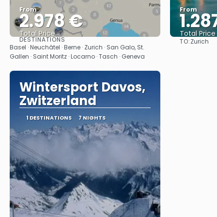
From
From
2.978 €
1.28
Total Price
Total Price
DESTINATIONS
TO:
Zurich
See
Basel · Neuchâtel · Berne · Zurich · San Galo, St.
Gallen · Saint Moritz · Locarno · Tasch · Geneva
Wintersport Davos,
Zwitzerland
1 DESTINATIONS
7 NIGHTS