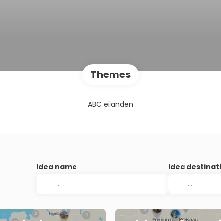
Themes
ABC eilanden
Idea name
Idea destinat