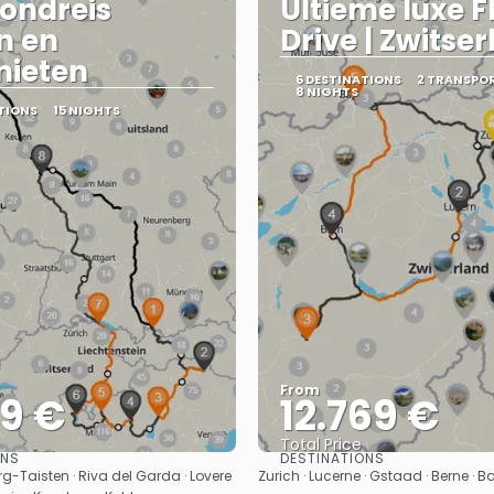
ondreis
Ultieme luxe F
n en
Drive | Zwitse
mieten
6 DESTINATIONS
2 TRANSPO
8 NIGHTS
TIONS
15 NIGHTS
From
89 €
12.769 €
Total Price
ONS
DESTINATIONS
See
See
g-Taisten · Riva del Garda · Lovere
Zurich · Lucerne · Gstaad · Berne · Ba