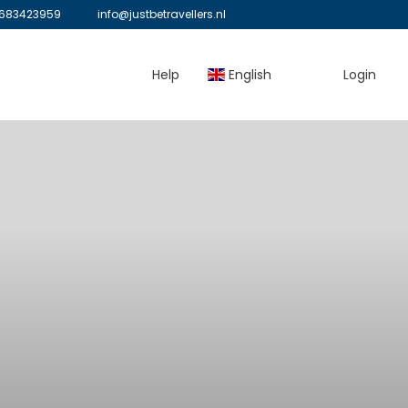
683423959
info@justbetravellers.nl
Help
English
Login