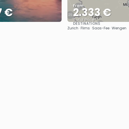
From
7 €
2.333 €
Total Price
DESTINATIONS
See
See
Zurich · Flims · Saas-Fee · Wengen