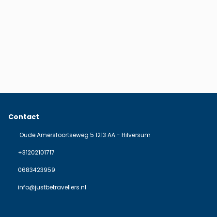
Contact
Oude Amersfoortseweg 5 1213 AA - Hilversum
+31202101717
0683423959
info@justbetravellers.nl