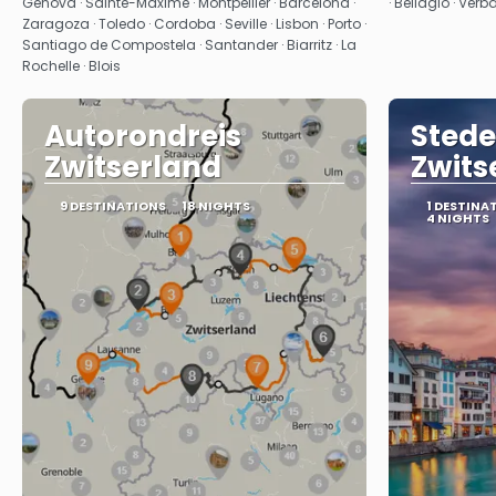
Genova · Sainte-Maxime · Montpellier · Barcelona ·
· Bellagio · Verb
Zaragoza · Toledo · Cordoba · Seville · Lisbon · Porto ·
Santiago de Compostela · Santander · Biarritz · La
Rochelle · Blois
Autorondreis
Stede
Zwitserland
Zwits
9 DESTINATIONS
18 NIGHTS
1 DESTINA
4 NIGHTS